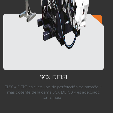
SCX DE151
El SCX DE151 es el equipo de perforación de tamaño H
más potente de la gama SCX DE100 y es adecuado
tanto para ...