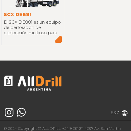
SCX DE881
El SCX DE881 es un equipo
de perforación de
exploración multiuso para ...
ESP
© 2024 Copyright © ALL DRILL; +54 9 261 211 4297 Av. San Martín