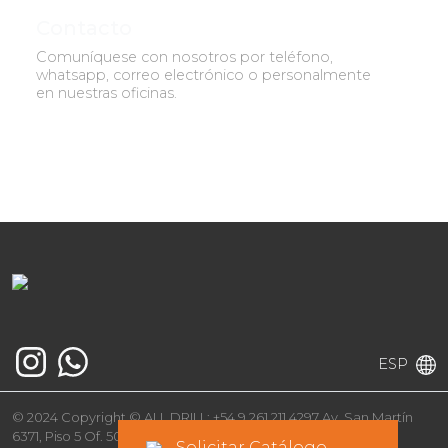
Contacto
Comuníquese con nosotros por teléfono,
whatsapp, correo electrónico o personalmente
en nuestras oficinas.
ESP
© 2024 Copyright © ALL DRILL; +54 9 261 211 4297 Av. San Martín
6371, Piso 5 Of. 501, Luján de Cuyo, Mendoza, Argentina
Solicitar Catálogo