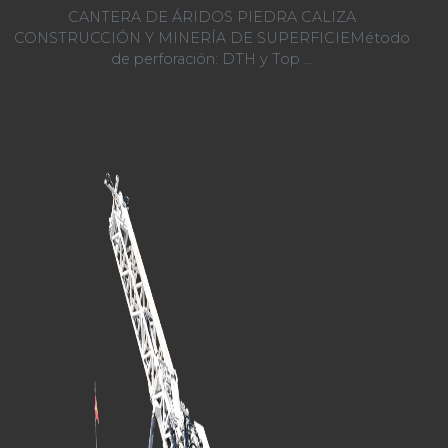
CANTERA DE ÁRIDOS PIEDRA CALIZA
CONSTRUCCIÓN Y MINERÍA DE SUPERFICIEMétodo
de perforación: DTH y Top ...