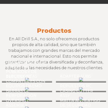
Productos
En All Drill S.A., no solo ofrecemos productos
propios de alta calidad, sino que también
trabajamos con grandes marcas del mercado
nacional e internacional. Esto nos permite
garantizar una oferta diversificada y deconfianza,
HERRAMIENTAS DE
SERVICIOS
adaptada a las necesidades de nuestros clientes.
PÚBLICOS Y DE
ELECTRICISTAS
ADAPTER SUBS
REPUESTOS
COMPATIBLES CON
EQUIPOS DAEMO
REPUESTOS RC
BARRAS DE
CASING CUTTER
PERFORACIÓN
ASSY
OVERSHOT
MALLA ANTILATIGO
ASSEMBLY
DE SEGURIDAD