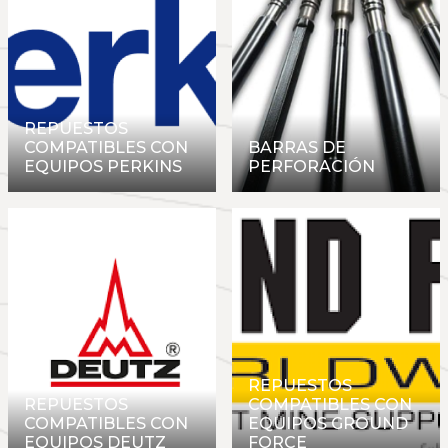
REPUESTOS
COMPATIBLES CON
BARRAS DE
EQUIPOS PERKINS
PERFORACIÓN
REPUESTOS
REPUESTOS
COMPATIBLES CON
COMPATIBLES CON
EQUIPOS GROUND
EQUIPOS DEUTZ
FORCE