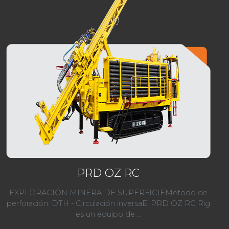
PRD OZ RC
EXPLORACIÓN MINERA DE SUPERFICIEMétodo de
perforación: DTH - Circulación inversaEl PRD OZ RC Rig
es un equipo de ...