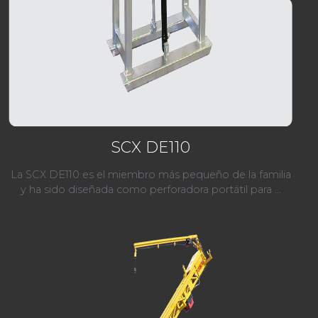
SCX DE110
La SCX DE110 es el miembro más pequeño de la familia
y ha sido diseñada como perforadora portátil para ...