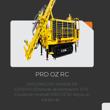
PRD OZ RC
EXPLORACIÓN MINERA DE
SUPERFICIEMétodo de perforación: DTH -
Circulación inversaEl PRD OZ RC Rig es un
equipo de ...