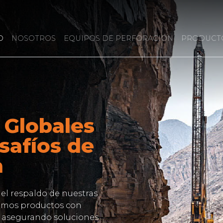
O
NOSOTROS
EQUIPOS DE PERFORACIÓN
PRODUCT
 Globales
safíos de
a
 el respaldo de nuestras
namos productos con
, asegurando soluciones