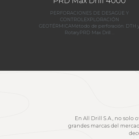
PRD Max Drill 4000
PERFORACIONES DE DESAGÜE Y
CONTROLEXPLORACIÓN
GEOTÉRMICAMétodo de perforación: DTH 
RotaryPRD Max Drill ...
En All Drill S.A., no so
grandes marcas del mercado 
dec