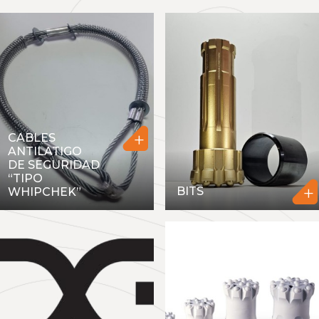
+
CABLES
ANTILATIGO
DE SEGURIDAD
“TIPO
+
BITS
WHIPCHEK”