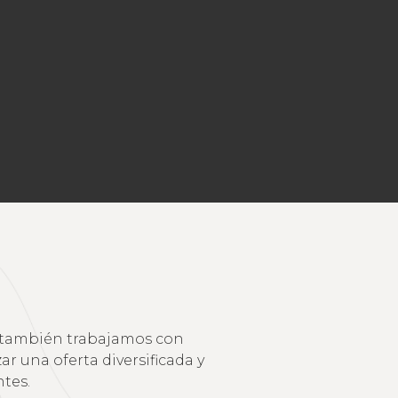
ue también trabajamos con
r una oferta diversificada y
tes.