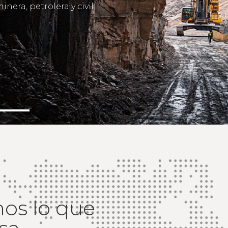
inera, petrolera y civil.
os lo que