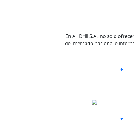
En All Drill S.A., no solo of
del mercado nacional e interna
+
REPUESTOS
COMPATIBLES
CON EQUIPOS
PARKER
+
REPUESTOS
COMPATIBLES
CON EQUIPOS