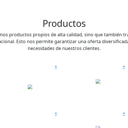
Productos
recemos productos propios de alta calidad, sino que también
cional. Esto nos permite garantizar una oferta diversificad
necesidades de nuestros clientes.
+
+
CORE BARRELS /
BITS
REPUESTOS
+
+
OVERSHOT
REPUESTOS RC
ASSEMBLY