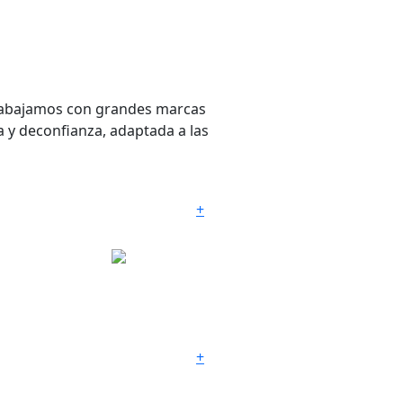
 trabajamos con grandes marcas
a y deconfianza, adaptada a las
+
HOISTING PLUGS
+
DIAMOND
PRODUCTS